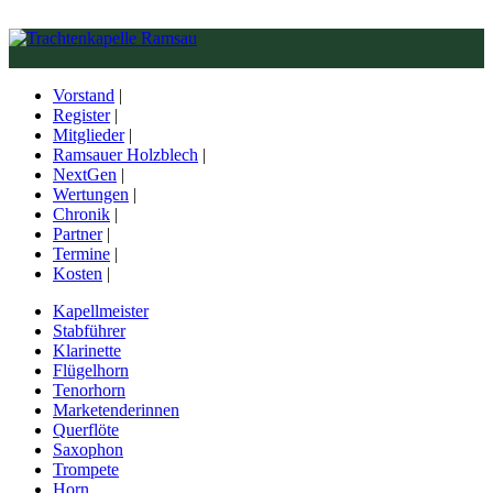
Vorstand
|
Register
|
Mitglieder
|
Ramsauer Holzblech
|
NextGen
|
Wertungen
|
Chronik
|
Partner
|
Termine
|
Kosten
|
Kapellmeister
Stabführer
Klarinette
Flügelhorn
Tenorhorn
Marketenderinnen
Querflöte
Saxophon
Trompete
Horn